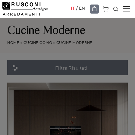
/
IT
EN
Cucine Moderne
HOME
>
CUCINE COMO
>
CUCINE MODERNE
Filtra Risultati