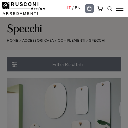
/
IT
EN
Specchi
HOME
>
ACCESSORI CASA
>
COMPLEMENTI
>
SPECCHI
Filtra Risultati