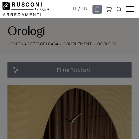
/
IT
EN
Orologi
HOME
>
ACCESSORI CASA
>
COMPLEMENTI
>
OROLOGI
Filtra Risultati