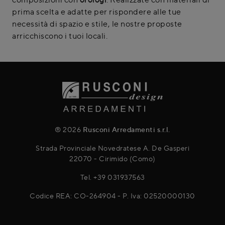
prima scelta e adatte per rispondere alle tue
necessità di spazio e stile, le nostre proposte
arricchiscono i tuoi locali.
® 2026
Rusconi Arredamenti s.r.l.
Strada Provinciale Novedratese A. De Gasperi
22070 - Cirimido (Como)
Tel.
+39 031937563
Codice REA: CO-264904 - P. Iva: 02520000130