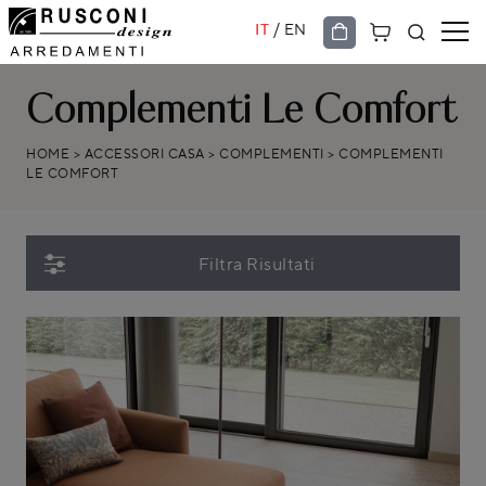
/
IT
EN
Complementi Le Comfort
HOME
>
ACCESSORI CASA
>
COMPLEMENTI
>
COMPLEMENTI
LE COMFORT
Filtra Risultati