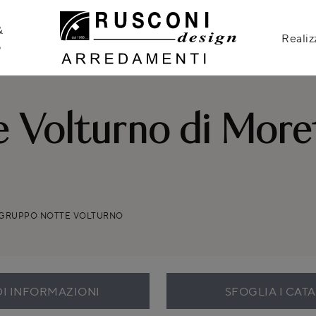
&
Realiz
o
 Volturno di More
GRUPPO NOTTE VOLTURNO
DI INFORMAZIONI
SFOGLIA I CAT