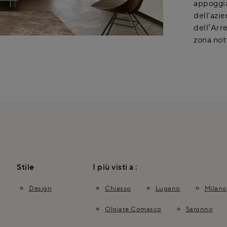
appoggia
dell'azi
dell’Arr
zona not
Stile
I più visti a :
Design
Chiasso
Lugano
Milano
Olgiate Comasco
Saronno