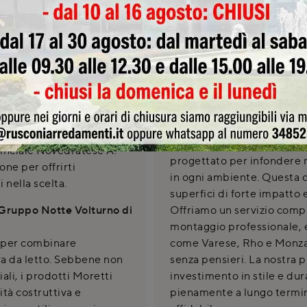
SCHEDA TEC
Gruppo Notte Voltu
 Volturno di Moretti
Il Gruppo Notte Volturno 
 presso Rusconi Design
presenta come un'autentic
inciale Novedratese A.
progettato per infondere r
one per offrirti
in ogni ambiente. Questa c
 nella scelta.
superfici di forte impatto 
il Gruppo Notte Volturno di
Offriamo un servizio comp
montaggio professionale, 
o per combinare
come Varese, Rho e Monza
ra da letto. Sebbene non
senza pensieri. La nostra pr
iali, i prodotti Moretti
investimento in stile e dura
tà costruttiva e
pienamente a lungo termine