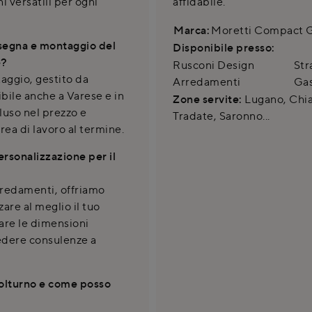
i versatili per ogni
affidabile.
Marca:
Moretti Compact G
onsegna e montaggio del
Disponibile presso:
e?
Rusconi Design
Str
taggio, gestito da
Arredamenti
Gas
ibile anche a Varese e in
Zone servite:
Lugano, Chias
cluso nel prezzo e
Tradate, Saronno...
ea di lavoro al termine.
ersonalizzazione per il
redamenti, offriamo
zare al meglio il tuo
zare le dimensioni
iedere consulenze a
Volturno e come posso