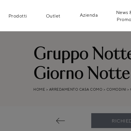
News 
Azienda
Prodotti
Outlet
Prom
Gruppo Notte
Giorno Notte
HOME
>
ARREDAMENTO CASA COMO
>
COMODINI
>
RICHIE