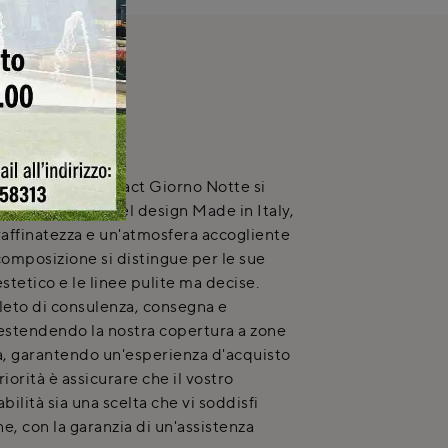
NICA
rno
di Moretti Compact Giorno Notte si
a espressione del design Made in Italy,
affinatezza e un'atmosfera accogliente
omposizione si distingue per le sue
estetico e le linee pulite ma decise.
leto di consulenza, consegna e
estendendo la nostra copertura a zone
, garantendo un'esperienza d'acquisto
iorità è assicurare che il vostro
bilità sia una scelta che vi soddisfi
, con la garanzia di un'assistenza