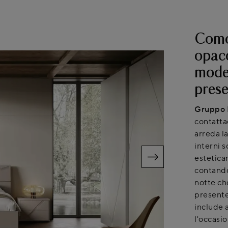
Comod
opaco
mode
prese
Gruppo 
contattac
arreda l
interni 
estetica
contando
notte ch
presente 
include 
l'occasi