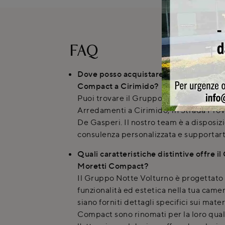
FAQ
Dove posso acquistare il Gruppo Notte
Compact a Cirimido?
Puoi trovare il Gruppo Notte Volturno
Arredamenti a Cirimido, in Strada Prov
De Gasperi. Il nostro team è a disposizi
consulenza personalizzata e supportarti
Quali caratteristiche distintive offre 
Moretti Compact?
Il Gruppo Notte Volturno è progettat
funzionalità ed estetica nella tua came
siano forniti dettagli specifici sui mater
Compact sono rinomati per la loro quali