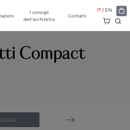
IT
/
EN
I consigli
zazioni
Contatti
dell'architetto
tti Compact
ALOGHI