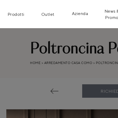
News 
Azienda
Prodotti
Outlet
Prom
Poltroncina 
HOME
>
ARREDAMENTO CASA COMO
>
POLTRONCIN
RICHIE