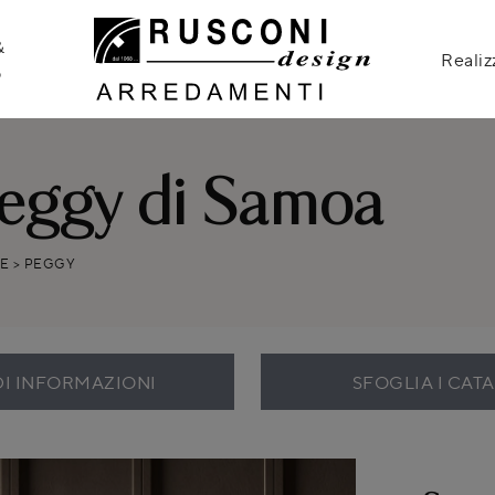
&
Realiz
o
Peggy di Samoa
E
>
PEGGY
DI INFORMAZIONI
SFOGLIA I CAT