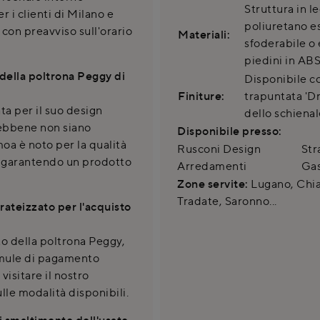
Struttura in l
r i clienti di Milano e
poliuretano e
con preavviso sull'orario
Materiali:
sfoderabile o
piedini in ABS
 della poltrona Peggy di
Disponibile c
Finiture:
trapuntata 'D
a per il suo design
dello schienal
Sebbene non siano
Disponibile presso:
moa è noto per la qualità
Rusconi Design
Str
i, garantendo un prodotto
Arredamenti
Gas
Zone servite:
Lugano, Chias
Tradate, Saronno...
rateizzato per l'acquisto
to della poltrona Peggy,
rmule di pagamento
 visitare il nostro
le modalità disponibili.
i smaltimento dell'usato