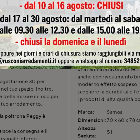
comfort. La sua silhouette e
 o i rivestimenti della
rendono un complemento d'
arricchire con stile e funzio
bile personalizzare le
direzionali o eleganti sale 
iamo una vasta
in robusto legno multistra
 tra numerosi campioni di
espanso ad alta densità. Il
 poltrona Peggy, creando
completamente sfoderabil
.
in ecopelle, parzialmente s
possibilità di personalizza
usconi Arredamenti per
una raffinata lavorazione 
anche con rivestimento bic
rogettazione 3D per
moderno effetto sospeso. I
 nel tuo spazio. Inoltre,
scegliere la durabilità e l'
i delle misure in loco per
i prodotti di alta qualità 
l tuo arredamento.
Marca:
Samoa
lla poltrona Peggy è
Dimensioni:
70 x 60 x 78 
Altezza
sce la consegna e il
51
Seduta:
rsonale interno