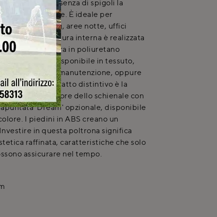
quilibrata e l'assenza di spigoli la
arredo versatile. È ideale per
nalità zone living, aree notte, uffici
d'attesa. La struttura interna è realizzata
to, con imbottitura in poliuretano
 rivestimento è disponibile in tessuto,
e per una facile manutenzione, oppure
foderabile. Un tratto distintivo è la
re la parte superiore dello schienale con
trapuntata 'Dream' opzionale, disponibile
olore. I piedini in ABS creano un
nvestire in questa poltrona significa
estetica raffinata, caratteristiche che solo
possono assicurare nel tempo.
cm