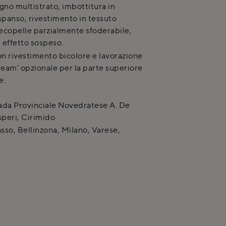
egno multistrato, imbottitura in
spanso, rivestimento in tessuto
 ecopelle parzialmente sfoderabile,
 effetto sospeso.
on rivestimento bicolore e lavorazione
ream' opzionale per la parte superiore
e.
ada Provinciale Novedratese A. De
peri
,
Cirimido
so, Bellinzona, Milano, Varese,