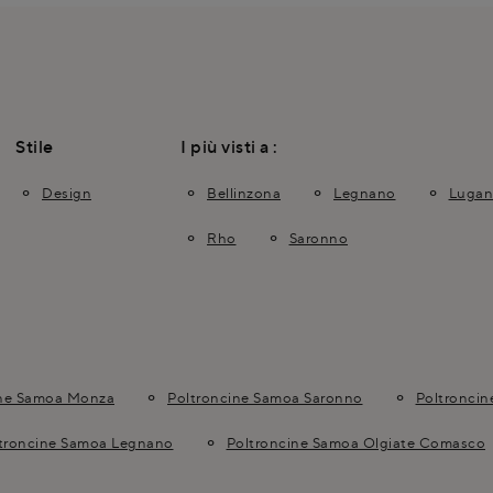
Stile
I più visti a :
Design
Bellinzona
Legnano
Luga
Rho
Saronno
ine Samoa Monza
Poltroncine Samoa Saronno
Poltronci
troncine Samoa Legnano
Poltroncine Samoa Olgiate Comasco