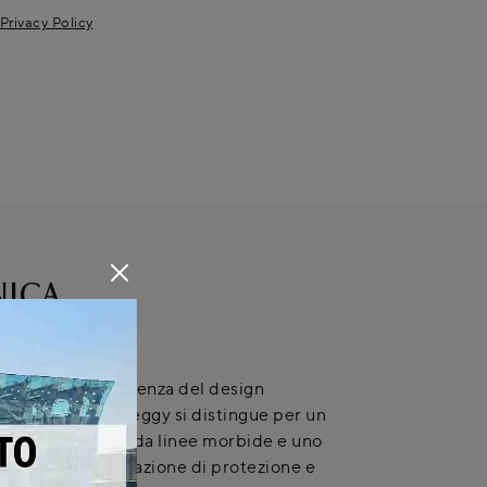
Privacy Policy
NICA
 incarna l'eccellenza del design
cina Poltrona Peggy si distingue per un
to, caratterizzato da linee morbide e uno
ssicura una sensazione di protezione e