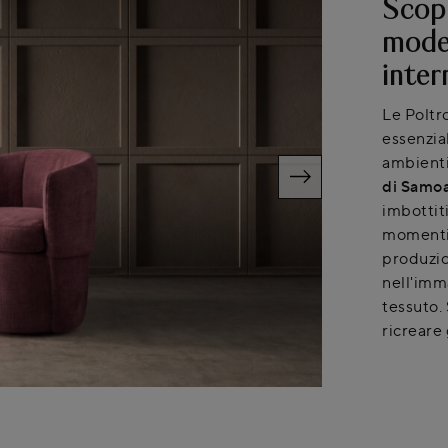
Scopr
model
inter
Le Poltr
essenzial
ambienti
di Samo
imbottit
momenti 
produzio
nell'imm
tessuto.
ricreare