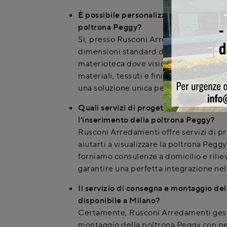
È possibile personalizzare le dimensioni
poltrona Peggy?
Sì, presso Rusconi Arredamenti è possi
dimensioni standard degli arredi. Offr
materioteca dove visionare e scegliere
materiali, tessuti e finiture per la tua
una soluzione unica per il tuo ambiente
Quali servizi di progettazione offre R
l'inserimento della poltrona Peggy?
Rusconi Arredamenti offre servizi di p
aiutarti a visualizzare la poltrona Peggy
forniamo consulenze a domicilio e riliev
garantire una perfetta integrazione ne
Il servizio di consegna e montaggio de
disponibile a Milano?
Certamente, Rusconi Arredamenti gesti
montaggio della poltrona Peggy con pe