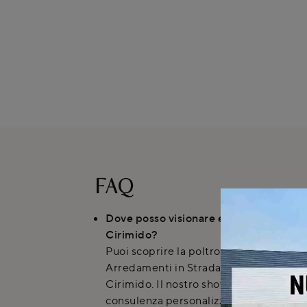
FAQ
Dove posso visionare e acquistare la p
Cirimido?
Puoi scoprire la poltrona Peggy di Sa
Arredamenti in Strada Provinciale Nov
Cirimido. Il nostro showroom offre un'
consulenza personalizzata.