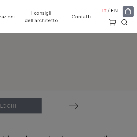
IT
/
EN
I consigli
zazioni
Contatti
dell'architetto
ALOGHI