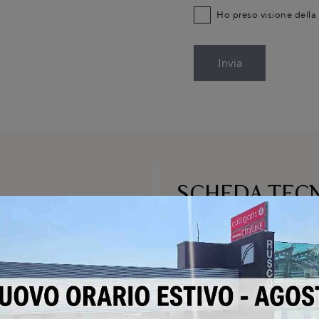
Ho preso visione della
Invia
SCHEDA TEC
Poltrona Peggy
oltrona Peggy di Samoa a
La Poltrona Peggy di Samoa
moa presso Rusconi Design
contemporaneo. La poltron
edratese A. De Gasperi a
design originale e ricerca
ampia esposizione e
schienale avvolgente che a