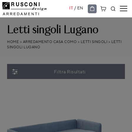
/
IT
EN
Letti singoli Lugano
HOME
>
ARREDAMENTO CASA COMO
>
LETTI SINGOLI
>
LETTI
SINGOLI LUGANO
Filtra Risultati