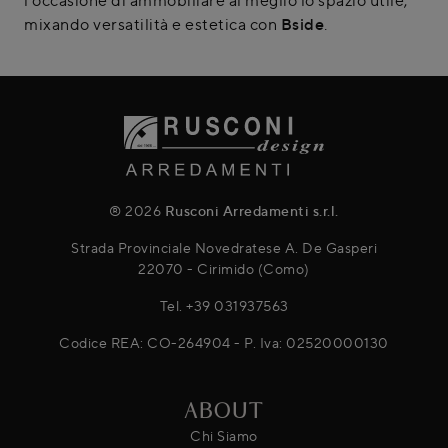
mixando versatilità e estetica con
Bside
.
® 2026
Rusconi Arredamenti s.r.l.
Strada Provinciale Novedratese A. De Gasperi
22070 - Cirimido (Como)
Tel.
+39 031937563
Codice REA: CO-264904 - P. Iva: 02520000130
ABOUT
Chi Siamo