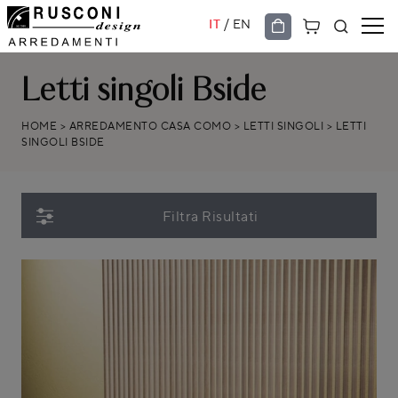
/
IT
EN
Letti singoli Bside
HOME
>
ARREDAMENTO CASA COMO
>
LETTI SINGOLI
>
LETTI
SINGOLI BSIDE
Filtra Risultati