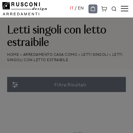
/
IT
EN
Letti singoli con letto
estraibile
HOME
>
ARREDAMENTO CASA COMO
>
LETTI SINGOLI
>
LETTI
SINGOLI CON LETTO ESTRAIBILE
Filtra Risultati