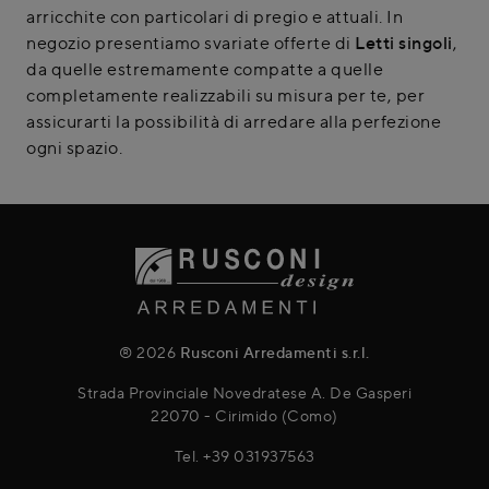
arricchite con particolari di pregio e attuali. In
negozio presentiamo svariate offerte di
Letti singoli
,
da quelle estremamente compatte a quelle
completamente realizzabili su misura per te, per
assicurarti la possibilità di arredare alla perfezione
ogni spazio.
® 2026
Rusconi Arredamenti s.r.l.
Strada Provinciale Novedratese A. De Gasperi
22070 - Cirimido (Como)
Tel.
+39 031937563