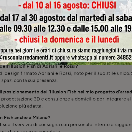
arredo Illusion Fish a Cirimido?
complementi di design presso Rusconi Design Arredamenti a Ci
ze personalizzate per aiutarti nella scelta.
dell'Illusion Fish di Adriani e Rossi?
di design firmato Adriani e Rossi, noto per il suo stile unico
 spazi con la sua presenza.
 il posizionamento dell'Illusion Fish nel mio progetto d'arre
 progettazione 3D e consulenze a domicilio per integrare al me
oluzione più adatta.
on Fish anche a Milano?
e il servizio di consegna con personale interno e raggiunge 
ntirti un servizio completo.