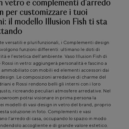
in vetro e complementi d'arredo
n per customizzare i tuoi
i: il modello Illusion Fish ti sta
ttando
e versatili e plurifunzionali, i Complementi design
svolgono funzioni differenti: ultimano le doti di
ità e l'estetica dell'ambiente. Vaso Illusion Fish di
 Rossi in vetro: aggiungerà personalità e fascino a
e ammobiliato con mobili ed elementi accessori dai
 design. Le composizioni arredative di charme del
iani e Rossi rendono belli gli interni con i loro
 gusto, ricreando peculiari atmosfere arredative. Nel
howroom potrai visionare in prima persona la
ei modelli di vasi design in vetro del brand, proprio
sta soluzione in foto. Complementi e vasi
no l'arredo di casa, occupando lo spazio in modo
rendendolo accogliente e di grande valore estetico.