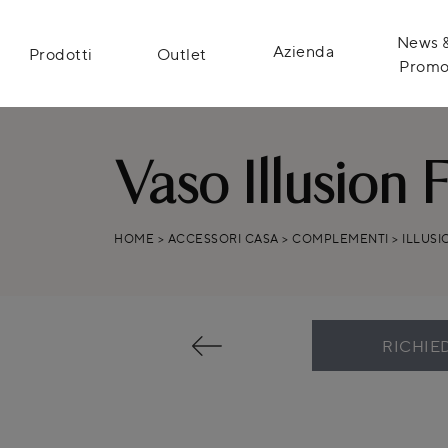
News 
Azienda
Prodotti
Outlet
Prom
Vaso Illusion 
HOME
>
ACCESSORI CASA
>
COMPLEMENTI
>
ILLUSI
RICHIE