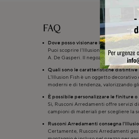
FAQ
Dove posso visionare il complemento d'
Puoi scoprire l'Illusion Fish e altri 
A. De Gasperi. Il negozio offre consulen
Quali sono le caratteristiche distintive 
L'Illusion Fish è un oggetto decorativo 
moderni e di tendenza, valorizzando gli
È possibile personalizzare le finiture o
Sì, Rusconi Arredamenti offre servizi di
campioni di materiali per scegliere la s
Rusconi Arredamenti consegna l'Illusi
Certamente, Rusconi Arredamenti gestisc
montaggio è incluso nel prezzo per gara