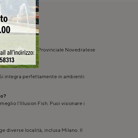
rimido, in Strada Provinciale Novedratese
. Si integra perfettamente in ambienti
do?
glio l'Illusion Fish. Puoi visionare i
diverse località, inclusa Milano. Il