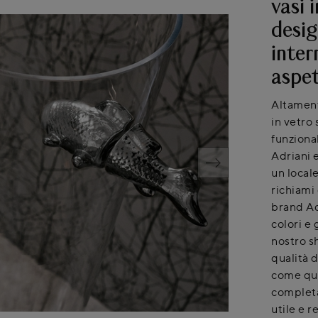
vasi 
desig
intern
aspe
Altament
in vetro 
funzional
Adriani e
un local
richiami
brand Adr
colori e
nostro s
qualità d
come que
completa
utile e 