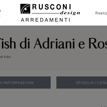
&
Realiz
o
Fish di Adriani e Ro
ON FISH
DI INFORMAZIONI
SFOGLIA I CAT