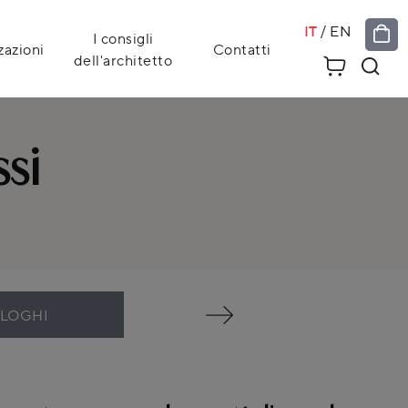
IT
/
EN
I consigli
zazioni
Contatti
dell'architetto
ssi
ALOGHI