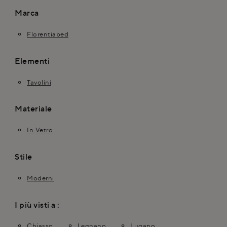
Marca
Florentiabed
Elementi
Tavolini
Materiale
In Vetro
Stile
Moderni
I più visti a :
Chiasso
Legnano
Lugano