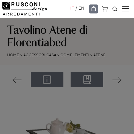
/
IT
EN
Tavolino Atene di
Florentiabed
HOME
>
ACCESSORI CASA
>
COMPLEMENTI
>
ATENE