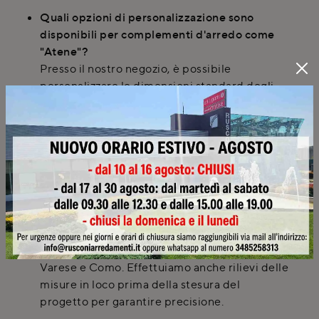
Quali opzioni di personalizzazione sono
disponibili per complementi d'arredo come
"Atene"?
Presso il nostro negozio, è possibile
personalizzare le dimensioni standard degli
arredi. Offriamo anche servizi di falegnameria
per realizzare mobili su misura e una vasta
materioteca per scegliere materiali e finiture
ideali.
È possibile richiedere una consulenza a
domicilio per la scelta di complementi
d'arredo a Varese o Como?
Sì, offriamo consulenze a domicilio per la
progettazione in diverse località, inclusi
Varese e Como. Effettuiamo anche rilievi delle
misure in loco prima della stesura del
progetto per garantire precisione.