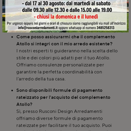
loco e la possibilità di visionare campioni di
materiali. Offriamo inoltre formule di
pagamento rateizzate e un manuale di
manutenzione.
Come posso assicurarmi che il complemento
Atollo si integri con il mio arredo esistente?
I nostri esperti ti guideranno nella scelta dello
stile e dei colori più adatti per il tuo Atollo.
Offriamo consulenze personalizzate per
garantire la perfetta coordinabilità con
l'arredo della tua casa.
Sono disponibili formule di pagamento
rateizzato per l'acquisto del complemento
Atollo?
Sì, presso Rusconi Design Arredamenti
offriamo diverse formule di pagamento
rateizzate per facilitare il tuo acquisto. Puoi