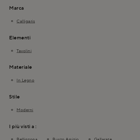
Marca
Calligaris
Elementi
Tavolini
Materiale
In Legno
Stile
Moderni
I più visti a :
Bellinzona
Busto Arsizio
Gallarate