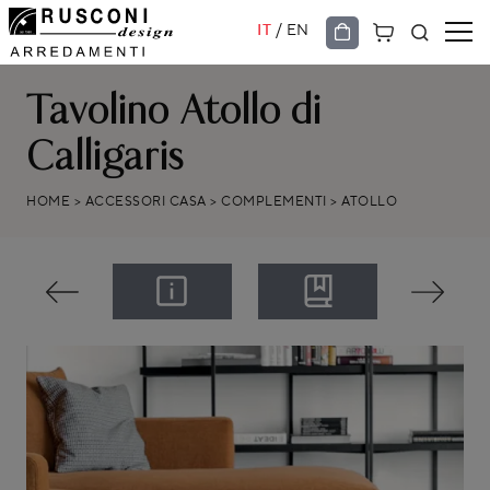
/
IT
EN
Tavolino Atollo di
Calligaris
HOME
>
ACCESSORI CASA
>
COMPLEMENTI
>
ATOLLO