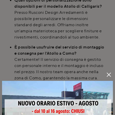
disponibili per il modello Atollo di Calligaris?
Presso Rusconi Design Arredamenti è
possibile personalizzare le dimensioni
standard degli arredi. Offriamo inoltre
un'ampia materioteca per scegliere finiture e
rivestimenti, coordinandoli al tuo ambiente.
È possibile usufruire del servizio di montaggio
e consegna per l'Atollo a Como?
Certamente! Il servizio di consegna è gestito
con personale interno e il montaggio è incluso
nel prezzo. Il nostro team opera anche nella
zona di Como, garantendo la massima cura.
Quali sono i vantaggi di acquistare l'Atollo di
Calligaris presso Rusconi Design Arredamenti
a Cirimido?
Acquistando a Cirimido, beneficerai di servizi
come la progettazione 3D, rilievi misure in