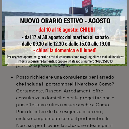
È possibile personalizzare il portaombrelli
Narciso o scegliere diverse finiture?
Presso Rusconi Arredamenti è possibile
visionare campioni di materiali e finiture per i
complementi d'arredo della collezione Tonin
Casa. Per il portaombrelli Narciso, le opzioni
di personalizzazione dipendono dal modello
specifico, ma il nostro team è a disposizione
per consigliarti al meglio.
Posso richiedere una consulenza per l'arredo
che includa il portaombrelli Narciso a Como?
Certamente, Rusconi Arredamenti offre
consulenze a domicilio per la progettazione e
può effettuare rilievi misure anche a Como.
Puoi discutere le tue esigenze di arredo,
inclusi complementi come il portaombrelli
Narciso, per trovare la soluzione ideale per il