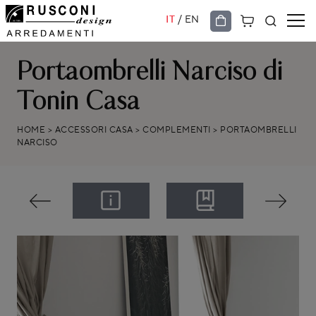
/
IT
EN
Portaombrelli Narciso di
Tonin Casa
HOME
>
ACCESSORI CASA
>
COMPLEMENTI
>
PORTAOMBRELLI
NARCISO