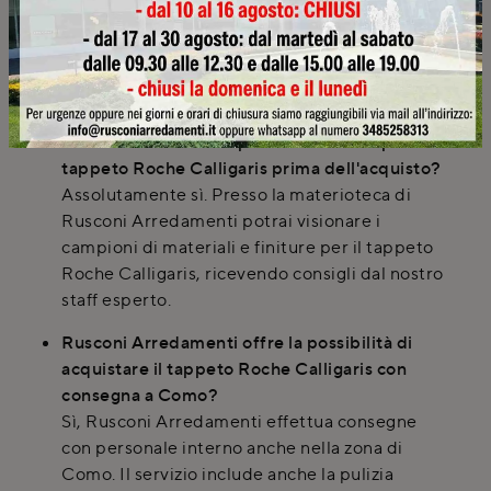
interno di Rusconi Arredamenti e il
montaggio, se richiesto, è incluso nel prezzo. Il
cliente viene avvisato con preavviso sull'orario
di arrivo della merce.
Posso visionare i campioni di materiali per il
tappeto Roche Calligaris prima dell'acquisto?
Assolutamente sì. Presso la materioteca di
Rusconi Arredamenti potrai visionare i
campioni di materiali e finiture per il tappeto
Roche Calligaris, ricevendo consigli dal nostro
staff esperto.
Rusconi Arredamenti offre la possibilità di
acquistare il tappeto Roche Calligaris con
consegna a Como?
Sì, Rusconi Arredamenti effettua consegne
con personale interno anche nella zona di
Como. Il servizio include anche la pulizia