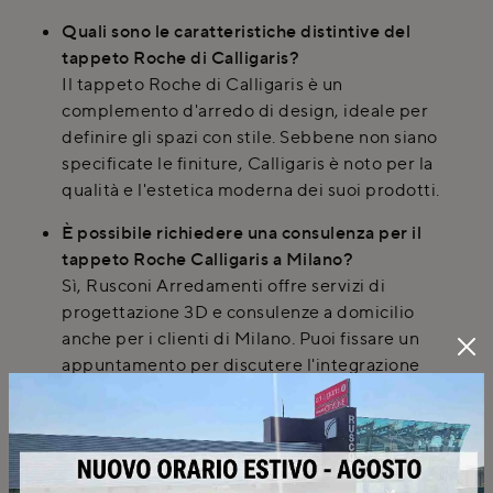
Quali sono le caratteristiche distintive del
tappeto Roche di Calligaris?
Il tappeto Roche di Calligaris è un
complemento d'arredo di design, ideale per
definire gli spazi con stile. Sebbene non siano
specificate le finiture, Calligaris è noto per la
qualità e l'estetica moderna dei suoi prodotti.
È possibile richiedere una consulenza per il
tappeto Roche Calligaris a Milano?
Sì, Rusconi Arredamenti offre servizi di
progettazione 3D e consulenze a domicilio
anche per i clienti di Milano. Puoi fissare un
appuntamento per discutere l'integrazione
del tappeto Roche nel tuo ambiente.
Quali servizi di consegna e montaggio sono
inclusi per il tappeto Roche Calligaris?
Il servizio di consegna è gestito con personale