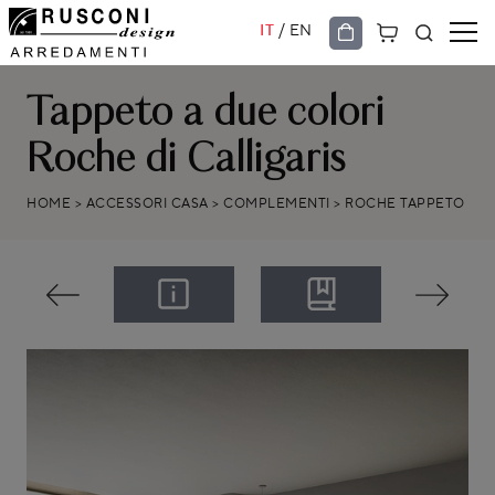
/
IT
EN
Tappeto a due colori
Roche di Calligaris
HOME
>
ACCESSORI CASA
>
COMPLEMENTI
>
ROCHE TAPPETO