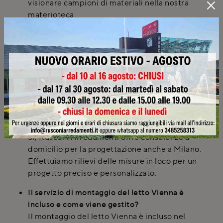
visionare campioni di materiali nella nostra
materioteca.
Quali opzioni di personalizzazione sono
disponibili per il letto Vienna?
Il letto Vienna può essere personalizzato nelle
dimensioni standard. Presso il nostro
showroom, puoi visionare i campioni di
materiali e finiture per adattarlo al tuo stile.
È possibile richiedere una consulenza a
domicilio per il letto Vienna a Milano?
Sì, Rusconi Arredamenti offre consulenze a
domicilio per la progettazione anche a Milano.
Effettuiamo rilievi delle misure in loco per un
progetto preciso e personalizzato.
Il servizio di montaggio del letto Vienna è
incluso e come viene gestito?
Il montaggio del letto Vienna è incluso nel