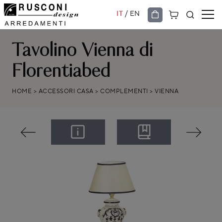
/
IT
EN
Tavolino Vienna di
Florentiabed
HOME
>
ACCESSORI CASA
>
COMPLEMENTI
>
VIENNA