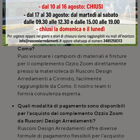
visionare campioni di materiali come tessuti,
legni e laccati direttamente in negozio prima
dell'acquisto.
Dove posso visionare i campioni di materiali
per il complemento Ozzio Zoom vicino a
Como?
Puoi visionare i campioni di materiali e finiture
per il complemento Ozzio Zoom direttamente
presso la materioteca di Rusconi Design
Arredamenti a Cirimido, facilmente
raggiungibile da Como. Il nostro team ti
fornirà consulenza esperta.
Quali modalità di pagamento sono disponibili
per l'acquisto del complemento Ozzio Zoom
da Rusconi Design Arredamenti?
Rusconi Design Arredamenti offre diverse
formule di pagamento flessibili per l'acquisto