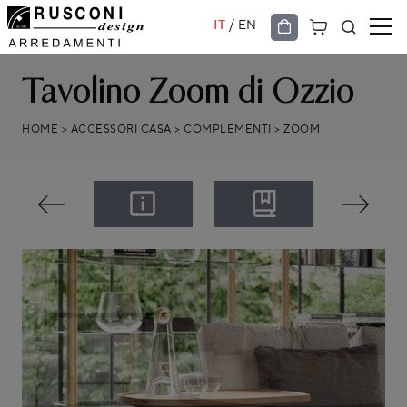
/
IT
EN
Tavolino Zoom di Ozzio
HOME
>
ACCESSORI CASA
>
COMPLEMENTI
>
ZOOM