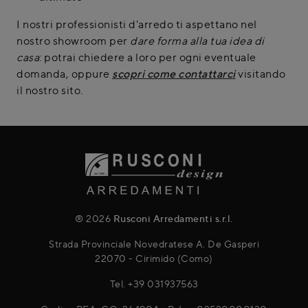
I nostri professionisti d'arredo ti aspettano nel
nostro showroom per
dare forma alla tua idea di
casa
: potrai chiedere a loro per ogni eventuale
domanda, oppure
scopri come contattarci
visitando
il nostro sito.
® 2026
Rusconi Arredamenti s.r.l.
Strada Provinciale Novedratese A. De Gasperi
22070 - Cirimido (Como)
Tel.
+39 031937563