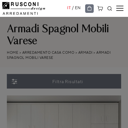
/
IT
EN
Armadi Spagnol Mobili
Varese
HOME
>
ARREDAMENTO CASA COMO
>
ARMADI
>
ARMADI
SPAGNOL MOBILI VARESE
Filtra Risultati