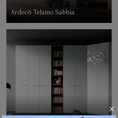
Ardecò Telaino Sabbia