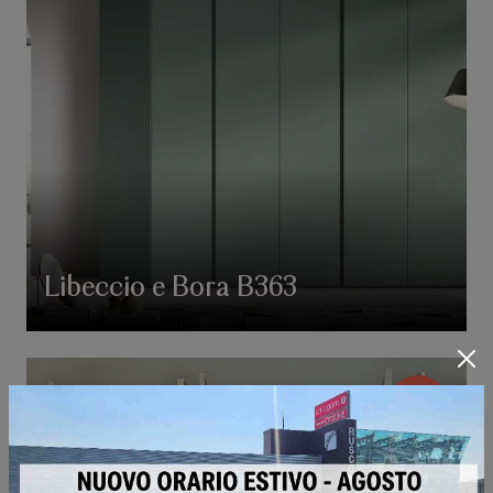
Libeccio e Bora B363
-37%