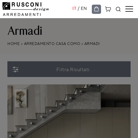
/
IT
EN
Armadi
HOME
>
ARREDAMENTO CASA COMO
>
ARMADI
Filtra Risultati