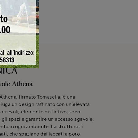
NICA
vole Athena
Athena, firmato Tomasella, è una
iuga un design raffinato con un'elevata
correvoli, elemento distintivo, sono
 gli spazi e garantire un accesso agevole,
te in ogni ambiente. La struttura si
nati, che spaziano dai laccati a poro