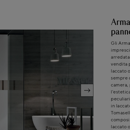
Arma
panne
Gli Arma
imprescin
arredata
vendita p
laccato 
sempre d
camera, 
l'estetic
peculiar
in laccat
Tomasella
composiz
laccato 