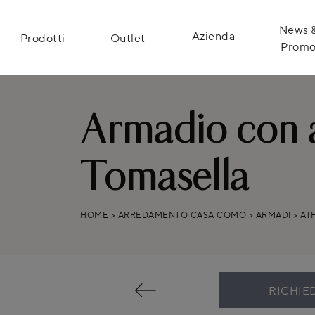
News 
Azienda
Prodotti
Outlet
Prom
Armadio con a
Tomasella
HOME
>
ARREDAMENTO CASA COMO
>
ARMADI
>
AT
RICHIE