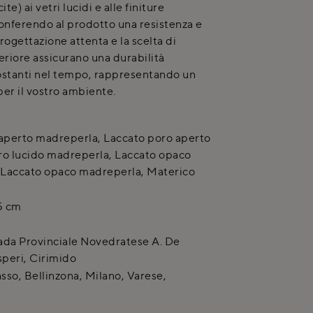
e) ai vetri lucidi e alle finiture
onferendo al prodotto una resistenza e
rogettazione attenta e la scelta di
riore assicurano una durabilità
costanti nel tempo, rappresentando un
per il vostro ambiente.
aperto madreperla, Laccato poro aperto
tro lucido madreperla, Laccato opaco
 Laccato opaco madreperla, Materico
5 cm
ada Provinciale Novedratese A. De
peri
,
Cirimido
so, Bellinzona, Milano, Varese,