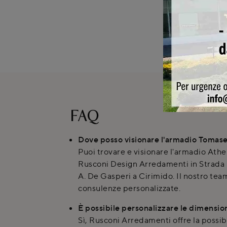
FAQ
Dove posso visionare l'armadio Tomase
Puoi trovare e visionare l'armadio Ath
Rusconi Design Arredamenti in Strada
A. De Gasperi a Cirimido. Il nostro tea
consulenze personalizzate.
È possibile personalizzare le dimensio
Sì, Rusconi Arredamenti offre la possibi