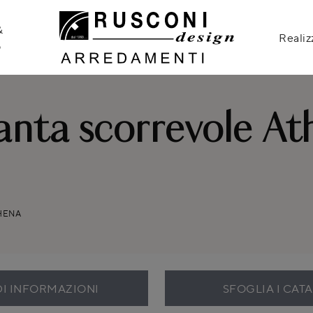
&
Realiz
o
nta scorrevole At
HENA
DI INFORMAZIONI
SFOGLIA I CAT