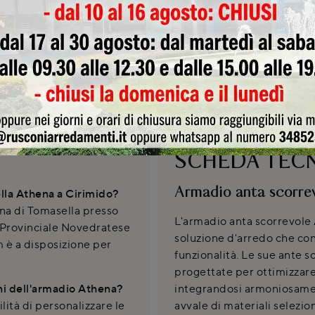
Invia
SCHEDA TEC
Armadio anta scorre
lla Athena a Cirimido?
ena di Tomasella presso
L'armadio anta scorrevole 
 Provinciale Novedratese
soluzione d'arredo che con
m è a disposizione per
funzionalità. Le sue ante s
progettate per ottimizzare
ni dell'armadio Athena?
integrandosi armoniosamen
lità di personalizzare le
avvale di materiali selezio