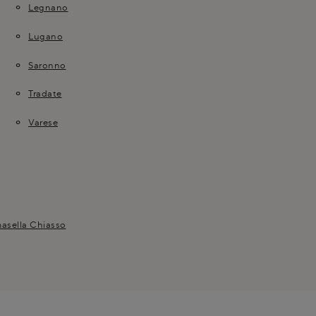
Legnano
Lugano
Saronno
Tradate
Varese
asella Chiasso