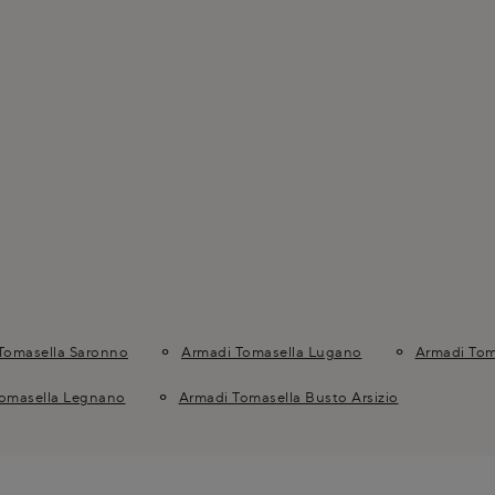
Tomasella Saronno
Armadi Tomasella Lugano
Armadi Tom
omasella Legnano
Armadi Tomasella Busto Arsizio