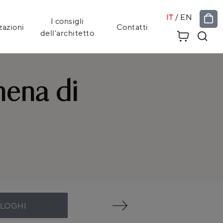
IT
/
EN
I consigli
zazioni
Contatti
dell'architetto
hena di
ALOGHI