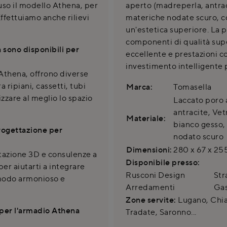
uso il modello Athena, per
aperto (madreperla, antracit
ffettuiamo anche rilievi
materiche nodate scuro, c
un'estetica superiore. La p
componenti di qualità supe
 sono disponibili per
eccellente e prestazioni 
investimento intelligente 
Athena, offrono diverse
a ripiani, cassetti, tubi
Marca:
Tomasella
zzare al meglio lo spazio
Laccato poro 
antracite, Ve
Materiale:
bianco gesso,
rogettazione per
nodato scuro
Dimensioni:
280 x 67 x 25
tazione 3D e consulenze a
Disponibile presso:
per aiutarti a integrare
Rusconi Design
Str
 modo armonioso e
Arredamenti
Gas
Zone servite:
Lugano, Chias
e per l'armadio Athena
Tradate, Saronno...