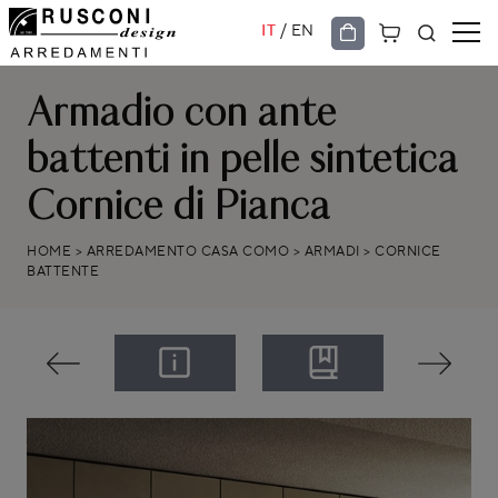
/
IT
EN
Armadio con ante
battenti in pelle sintetica
Cornice di Pianca
HOME
>
ARREDAMENTO CASA COMO
>
ARMADI
>
CORNICE
BATTENTE