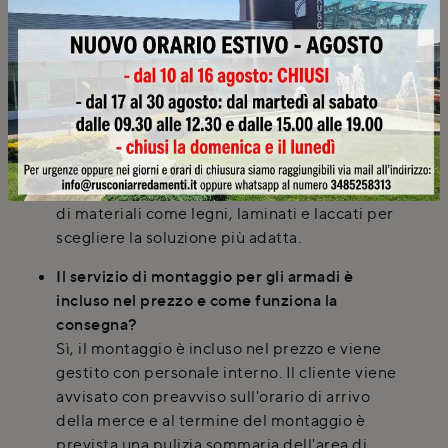
interna con ripiani, cassetti e accessori.
Quali materiali possono essere scelti per le
ante di un armadio con 'Cornice Battente' del
marchio Pianca?
Sebbene i dettagli specifici dei materiali non
siano forniti, Pianca offre generalmente una
vasta gamma di finiture. Presso Rusconi
Design Arredamenti puoi visionare i campioni
di materiali come legni, laminati e laccati per
scegliere la soluzione più adatta.
Il servizio di montaggio per gli armadi è
incluso nel prezzo e come funziona la
consegna?
Sì, il montaggio è incluso nel prezzo e viene
gestito con personale interno. Il cliente viene
avvisato con preavviso sull'orario di arrivo
della merce e al termine del montaggio è
prevista una pulizia sommaria dell'area di