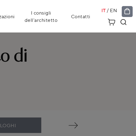
IT
/
EN
I consigli
zazioni
Contatti
dell'architetto
o di
ALOGHI