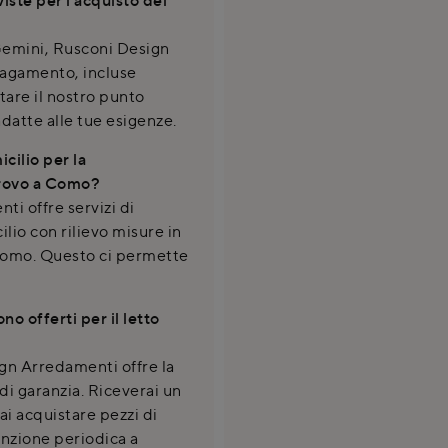
 Gemini, Rusconi Design
pagamento, incluse
ttare il nostro punto
adatte alle tue esigenze.
cilio per la
trovo a Como?
i offre servizi di
lio con rilievo misure in
i Como. Questo ci permette
no offerti per il letto
ign Arredamenti offre la
di garanzia. Riceverai un
i acquistare pezzi di
enzione periodica a