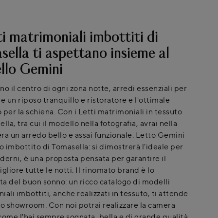
ti matrimoniali imbottiti di
ella ti aspettano insieme al
llo Gemini
ono il centro di ogni zona notte, arredi essenziali per
e un riposo tranquillo e ristoratore e l'ottimale
per la schiena. Con i Letti matrimoniali in tessuto
lla, tra cui il modello nella fotografia, avrai nella
ra un arredo bello e assai funzionale. Letto Gemini
o imbottito di Tomasella: si dimostrerà l'ideale per
derni, è una proposta pensata per garantire il
gliore tutte le notti. Il rinomato brand è lo
sta del buon sonno: un ricco catalogo di modelli
ali imbottiti, anche realizzati in tessuto, ti attende
ro showroom. Con noi potrai realizzare la camera
come l'hai sempre sognata, bella e di grande qualità