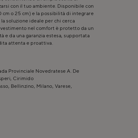
zarsi con il tuo ambiente. Disponibile con
0 cm o 25 cm) e la possibilità di integrare
la soluzione ideale per chi cerca
o investimento nel comfort è protetto da un
ità e da una garanzia estesa, supportata
ita attenta e proattiva.
ada Provinciale Novedratese A. De
peri
,
Cirimido
so, Bellinzino, Milano, Varese,