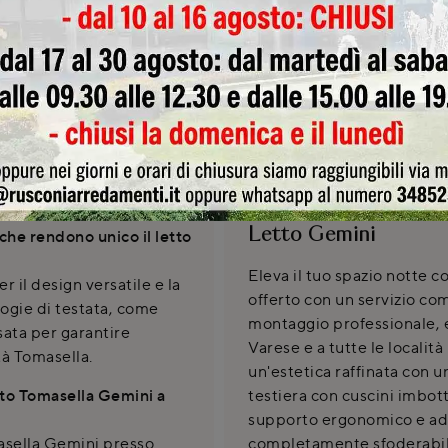
Invia
SCHEDA TEC
Letto Gemini
 che rendono unico il letto
Eleva il tuo spazio notte c
r il design versatile e la
offerto con un servizio co
ologie di testata, come
montaggio professionale, e
sata per garantire
Varese e a tutte le localit
tà Tomasella.
un'estetica raffinata con 
tto Tomasella Gemini a
testiera con cuscini imbott
supporto ergonomico e adatt
masella Gemini presso
completamente sfoderabili