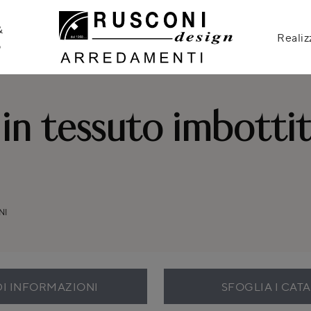
&
Realiz
o
in tessuto imbottit
NI
DI INFORMAZIONI
SFOGLIA I CAT