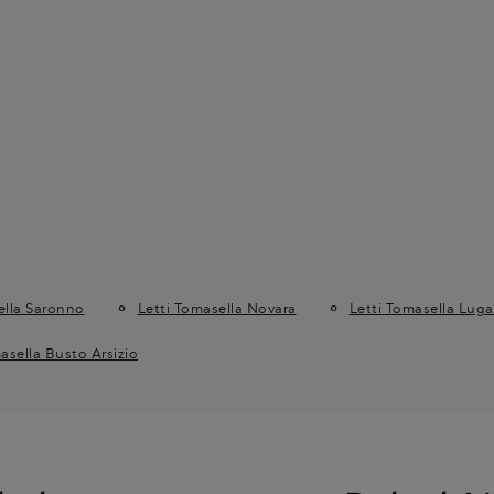
ella Saronno
Letti Tomasella Novara
Letti Tomasella Lug
asella Busto Arsizio