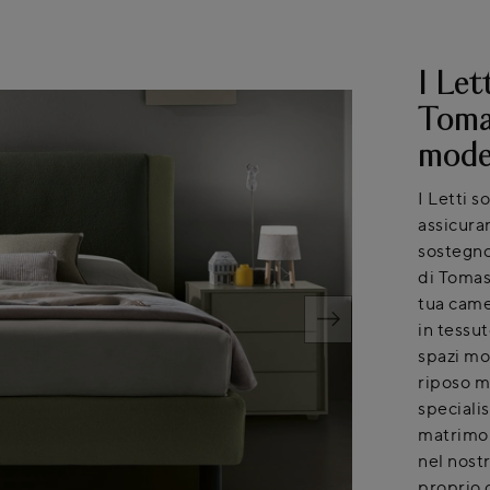
I Let
Tomas
mode
I Letti s
assicurar
sostegno 
di Tomase
tua came
in tessut
spazi mo
riposo mi
speciali
matrimoni
nel nost
proprio 