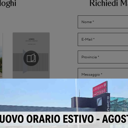
loghi
Richiedi M
Ho preso visione della