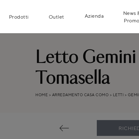
News 
Azienda
Prodotti
Outlet
Prom
Letto Gemini 
Tomasella
HOME
>
ARREDAMENTO CASA COMO
>
LETTI
>
GEMI
RICHIE