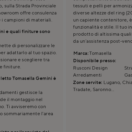
 sulla Strada Provinciale
tessuti e pelli per armoniz
showroom offre consulenza
diverse altezze del ring (2
 i campioni di materiali.
un capiente contenitore, è 
funzionalità e stile. Il tu
ni e quali finiture sono
prodotto di altissima qual
da un'assistenza post-vend
ette di personalizzare le
r adattarlo al tuo spazio.
Marca:
Tomasella
sionare e scegliere tra
Disponibile presso:
e finiture.
Rusconi Design
Str
Arredamenti
Gas
l letto Tomasella Gemini è
Zone servite:
Lugano, Chias
Tradate, Saronno...
damenti gestisce la
de il montaggio nel
no. Ti avviseremo con
emo sommariamente l'area
ste per l'acquisto del