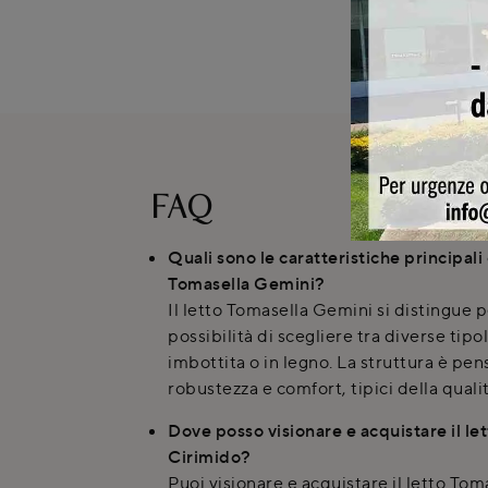
FAQ
Quali sono le caratteristiche principali
Tomasella Gemini?
Il letto Tomasella Gemini si distingue pe
possibilità di scegliere tra diverse tip
imbottita o in legno. La struttura è pen
robustezza e comfort, tipici della quali
Dove posso visionare e acquistare il le
Cirimido?
Puoi visionare e acquistare il letto To