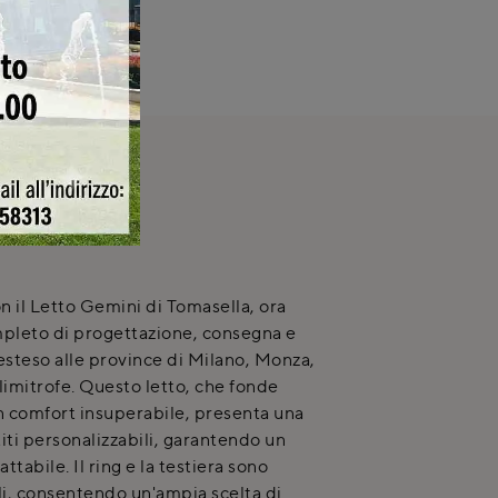
NICA
on il Letto Gemini di Tomasella, ora
mpleto di progettazione, consegna e
steso alle province di Milano, Monza,
à limitrofe. Questo letto, che fonde
un comfort insuperabile, presenta una
iti personalizzabili, garantendo un
abile. Il ring e la testiera sono
, consentendo un'ampia scelta di