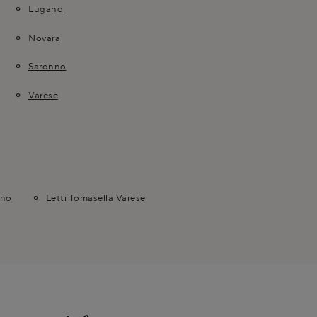
Lugano
Novara
Saronno
Varese
ano
Letti Tomasella Varese