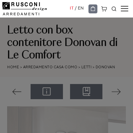
/
IT
EN
Letto con box
contenitore Donovan di
Le Comfort
HOME
>
ARREDAMENTO CASA COMO
>
LETTI
>
DONOVAN