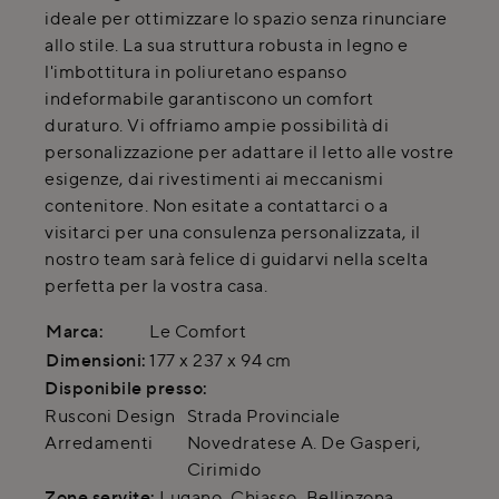
ideale per ottimizzare lo spazio senza rinunciare
allo stile. La sua struttura robusta in legno e
l'imbottitura in poliuretano espanso
indeformabile garantiscono un comfort
duraturo. Vi offriamo ampie possibilità di
personalizzazione per adattare il letto alle vostre
esigenze, dai rivestimenti ai meccanismi
contenitore. Non esitate a contattarci o a
visitarci per una consulenza personalizzata, il
nostro team sarà felice di guidarvi nella scelta
perfetta per la vostra casa.
Marca:
Le Comfort
Dimensioni:
177 x 237 x 94 cm
Disponibile presso:
Rusconi Design
Strada Provinciale
Arredamenti
Novedratese A. De Gasperi
,
Cirimido
Zone servite:
Lugano, Chiasso, Bellinzona,