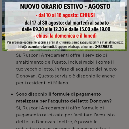
3D e consulenze a domicilio per aiutarti a
scegliere il letto Donovan e integrarlo al
meglio nel tuo ambiente. I nostri esperti ti
guideranno tra i campioni di materiali.
Il negozio Rusconi Arredamenti offre un
servizio di smaltimento del letto usato per i
residenti di Milano?
Sì, Rusconi Arredamenti offre il servizio di
smaltimento dell'usato, inclusi mobili come il
tuo vecchio letto, in fase di acquisto del nuovo
Donovan. Questo servizio è disponibile anche
per i residenti di Milano.
Sono disponibili formule di pagamento
rateizzate per l'acquisto del letto Donovan?
Sì, Rusconi Arredamenti offre formule di
pagamento rateizzate per facilitare l'acquisto
del letto Donovan. Inoltre, è possibile
richiedere un'estensione di garanzia oltre il