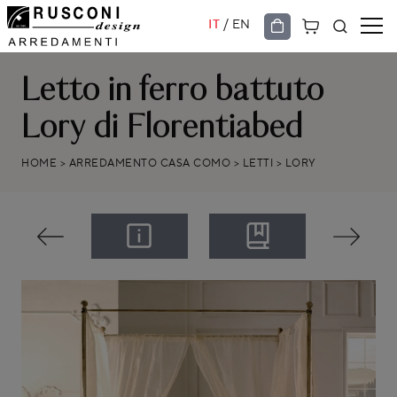
/
IT
EN
Letto in ferro battuto
Lory di Florentiabed
HOME
>
ARREDAMENTO CASA COMO
>
LETTI
>
LORY