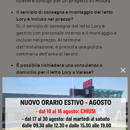
ricevere consigli per un progetto su misura.
Il servizio di consegna e montaggio del letto
Lory è incluso nel prezzo?
Sì, il servizio di consegna del letto Lory è
gestito con personale interno e il montaggio è
incluso nel prezzo. Al termine
dell'installazione, è prevista una pulizia
sommaria dell'area di lavoro.
È possibile richiedere una consulenza a
domicilio per il letto Lory a Varese?
Certamente. Rusconi Design Arredamenti
offre consulenze a domicilio per la
progettazione del tuo letto Lory anche a
Varese e nei comuni limitrofi. Il servizio
include rilievi delle misure in loco per un
progetto accurato.
Il letto Lory è disponibile anche con