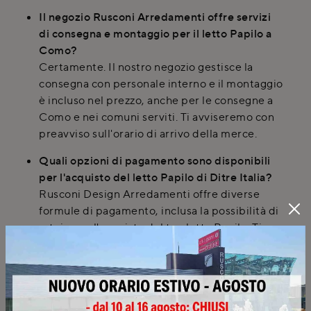
Il negozio Rusconi Arredamenti offre servizi
di consegna e montaggio per il letto Papilo a
Como?
Certamente. Il nostro negozio gestisce la
consegna con personale interno e il montaggio
è incluso nel prezzo, anche per le consegne a
Como e nei comuni serviti. Ti avviseremo con
preavviso sull'orario di arrivo della merce.
Quali opzioni di pagamento sono disponibili
per l'acquisto del letto Papilo di Ditre Italia?
Rusconi Design Arredamenti offre diverse
formule di pagamento, inclusa la possibilità di
rateizzare l'acquisto del tuo letto Papilo. Ti
invitiamo a contattare il nostro showroom per
maggiori dettagli sulle condizioni.
È possibile richiedere una consulenza a
domicilio per la progettazione del letto Papilo