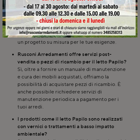
a Lugano?
Sì, il nostro servizio di progettazione 3D
include consulenze a domicilio e rilievi delle
misure in loco, disponibili anche per i clienti di
Lugano e dei comuni serviti. Questo ti assicura
un progetto su misura per le tue esigenze.
Rusconi Arredamenti offre servizi post-
vendita o pezzi di ricambio per il letto Papilo?
Sì, oltre a fornire un manuale di manutenzione
e cura dei mobili acquistati, offriamo la
possibilità di acquistare pezzi di ricambio. È
anche possibile richiedere servizi di
manutenzione periodica a pagamento per i
tuoi arredi.
I prodotti come il letto Papilo sono realizzati
con vernici o trattamenti a basso impatto
ambientale?