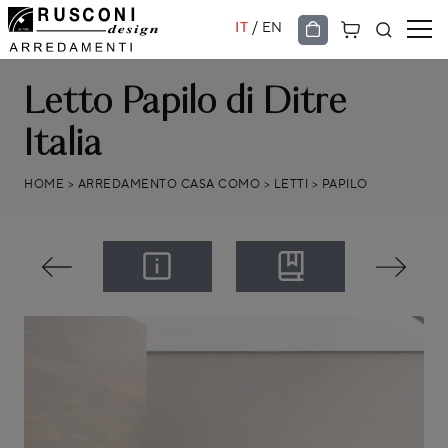
/
IT
EN
Letto Papilo di Ditre
Italia
HOME
>
ARREDAMENTO CASA COMO
>
LETTI
>
PAPILO