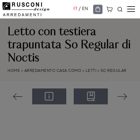
/
IT
EN
Letto con testiera
trapuntata So Regular di
Noctis
HOME
>
ARREDAMENTO CASA COMO
>
LETTI
>
SO REGULAR