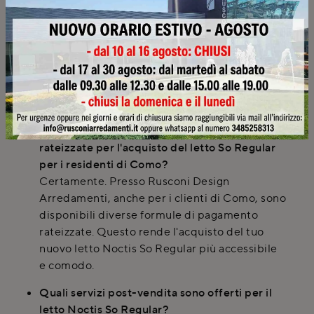
progettazione per l'inserimento del letto So
Regular nella mia camera?
Assolutamente sì. Offriamo servizi di
progettazione 3D ai clienti, consulenze a
domicilio e rilievi delle misure in loco. Questo
assicura che il letto 'So Regular' si integri
perfettamente nel tuo ambiente.
È possibile usufruire di formule di pagamento
rateizzate per l'acquisto del letto So Regular
per i residenti di Como?
Certamente. Presso Rusconi Design
Arredamenti, anche per i clienti di Como, sono
disponibili diverse formule di pagamento
rateizzate. Questo rende l'acquisto del tuo
nuovo letto Noctis So Regular più accessibile
e comodo.
Quali servizi post-vendita sono offerti per il
letto Noctis So Regular?