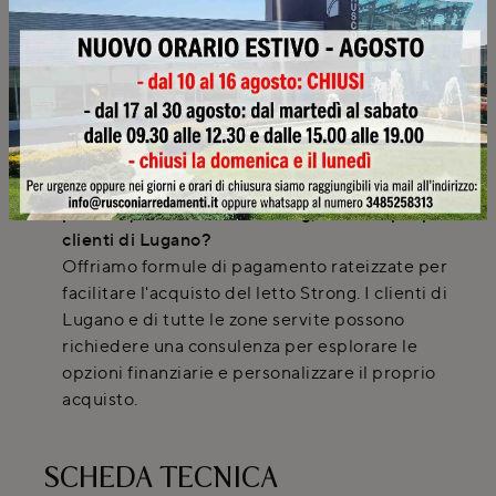
Sì, il letto Strong può essere configurato con
diverse tipologie di contenitore, inclusi quelli
con apertura laterale o frontale. Queste
soluzioni sono ideali per chi cerca di
ottimizzare lo spazio e mantenere l'ordine
nella camera da letto.
Quali opzioni di pagamento sono disponibili
per l'acquisto del letto Strong, ad esempio per
clienti di Lugano?
Offriamo formule di pagamento rateizzate per
facilitare l'acquisto del letto Strong. I clienti di
Lugano e di tutte le zone servite possono
richiedere una consulenza per esplorare le
opzioni finanziarie e personalizzare il proprio
acquisto.
SCHEDA TECNICA