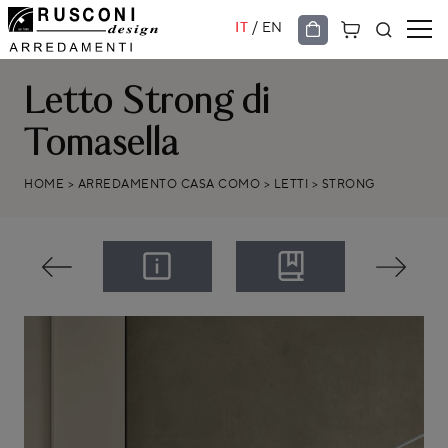
/
IT
EN
Letto Strong di
Tomasella
HOME
>
ARREDAMENTO CASA COMO
>
LETTI
>
STRONG