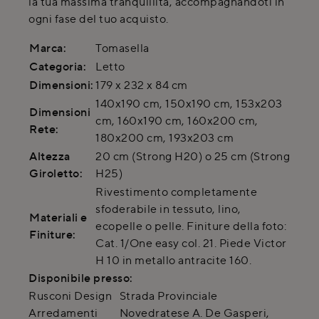
la tua massima tranquillità, accompagnandoti in
ogni fase del tuo acquisto.
Marca:
Tomasella
Categoria:
Letto
Dimensioni:
179 x 232 x 84 cm
140x190 cm, 150x190 cm, 153x203
Dimensioni
cm, 160x190 cm, 160x200 cm,
Rete:
180x200 cm, 193x203 cm
Altezza
20 cm (Strong H20) o 25 cm (Strong
Giroletto:
H25)
Rivestimento completamente
sfoderabile in tessuto, lino,
Materiali e
ecopelle o pelle. Finiture della foto:
Finiture:
Cat. 1/One easy col. 21. Piede Victor
H 10 in metallo antracite 160.
Disponibile presso:
Rusconi Design
Strada Provinciale
Arredamenti
Novedratese A. De Gasperi
,