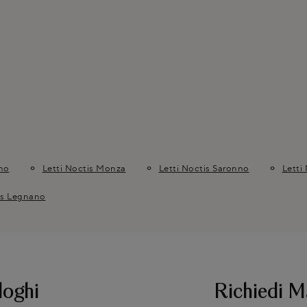
ano
Letti Noctis Monza
Letti Noctis Saronno
Letti
is Legnano
loghi
Richiedi M