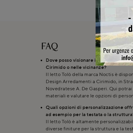
FAQ
Dove posso visionare il letto matrimoni
Cirimido o nelle vicinanze?
Il letto Tolò della marca Noctis è disp
Design Arredamenti a Cirimido, in Stra
Novedratese A. De Gasperi. Qui potrai
materiali e valutare le opzioni di perso
Quali opzioni di personalizzazione offre
ad esempio per la testata o la struttur
Il letto Tolò è altamente personalizzabi
diverse finiture per la struttura e la te