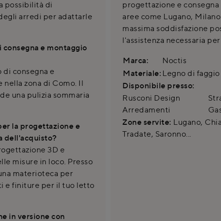
 possibilità di
progettazione e consegna q
egli arredi per adattarle
aree come Lugano, Milano 
massima soddisfazione post
l'assistenza necessaria per
di consegna e montaggio
Marca:
Noctis
io di consegna e
Materiale:
Legno di faggio
nella zona di Como. Il
Disponibile presso:
ede una pulizia sommaria
Rusconi Design
Str
Arredamenti
Gas
Zone servite:
Lugano, Chias
per la progettazione e
Tradate, Saronno...
ma dell'acquisto?
progettazione 3D e
elle misure in loco. Presso
 una materioteca per
 e finiture per il tuo letto
che in versione con