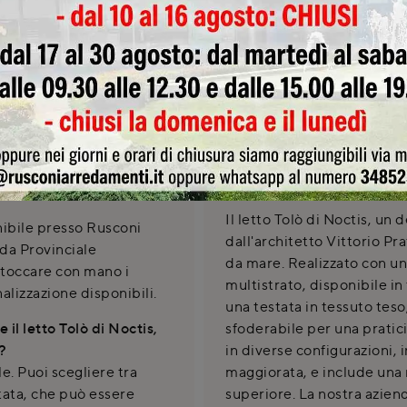
SCHEDA TEC
Tolò
ale Tolò di Noctis a
Il letto Tolò di Noctis, un
onibile presso Rusconi
dall'architetto Vittorio Pra
da Provinciale
da mare. Realizzato con una
 toccare con mano i
multistrato, disponibile in 
nalizzazione disponibili.
una testata in tessuto tes
 il letto Tolò di Noctis,
sfoderabile per una pratic
a?
in diverse configurazioni, 
le. Puoi scegliere tra
maggiorata, e include una
stata, che può essere
superiore. La nostra azienda