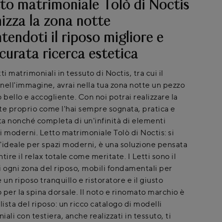
tto matrimoniale Tolò di Noctis
izza la zona notte
tendoti il riposo migliore e
curata ricerca estetica
ti matrimoniali in tessuto di Noctis, tra cui il
nell'immagine, avrai nella tua zona notte un pezzo
 bello e accogliente. Con noi potrai realizzare la
te proprio come l'hai sempre sognata, pratica e
ata nonché completa di un'infinità di elementi
i moderni. Letto matrimoniale Tolò di Noctis: si
 l'ideale per spazi moderni, è una soluzione pensata
tire il relax totale come meritate. I Letti sono il
i ogni zona del riposo, mobili fondamentali per
 un riposo tranquillo e ristoratore e il giusto
 per la spina dorsale. Il noto e rinomato marchio è
lista del riposo: un ricco catalogo di modelli
ali con testiera, anche realizzati in tessuto, ti