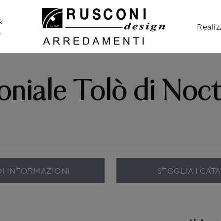
&
Realiz
o
niale Tolò di Noct
DI INFORMAZIONI
SFOGLIA I CAT