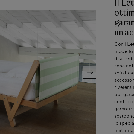
Il Le
ottim
garan
un'ac
Con i Let
modello 
di arredo
zona not
sofistic
accessor
rivelerà
per garan
centro d
garantire
sostegno
lo specia
matrimoni