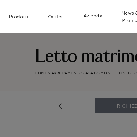
News 
Azienda
Prodotti
Outlet
Prom
Letto matrimo
HOME
>
ARREDAMENTO CASA COMO
>
LETTI
>
TOLÒ
RICHIE