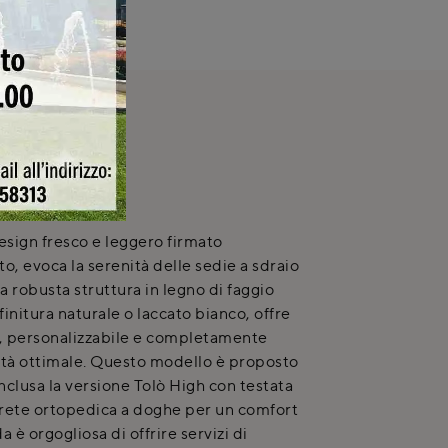
NICA
 design fresco e leggero firmato
to, evoca la serenità delle sedie a sdraio
 robusta struttura in legno di faggio
finitura naturale o laccato bianco, offre
o, personalizzabile e completamente
ità ottimale. Questo modello è proposto
inclusa la versione Tolò High con testata
 rete ortopedica a doghe per un comfort
 è orgogliosa di offrire servizi di