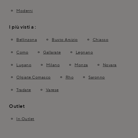
Moderni
I più visti a :
Bellinzona
Busto Arsizio
Chiasso
Como
Gallarate
Legnano
Lugano
Milano
Monza
Novara
Olgiate Comasco
Rho
Saronno
Tradate
Varese
Outlet
In Outlet