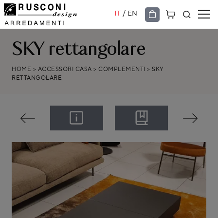
/
IT
EN
SKY rettangolare
HOME
>
ACCESSORI CASA
>
COMPLEMENTI
>
SKY
RETTANGOLARE